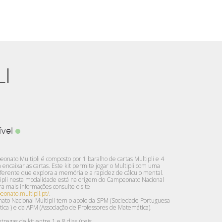
I
ível
onato Multipli é composto por 1 baralho de cartas Multipli e 4
 encaixar as cartas. Este kit permite jogar o Multipli com uma
ferente que explora a memória e a rapidez de cálculo mental.
tipli nesta modalidade está na origem do Campeonato Nacional
ara mais informações consulte o site
eonato.multipli.pt/
.
to Nacional Multipli tem o apoio da SPM (Sociedade Portuguesa
ca ) e da APM (Associação de Professores de Matemática).
tregas de kit entre 1 e 8 dias úteis.