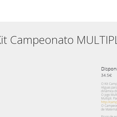
Kit Campeonato MULTIPL
Dispon
34.5€
O Kit Campe
réguas para
dinâmica di
O jogo Mul
Multipli. P
http://camp
O Campeona
de Matemáti
Prazo de en