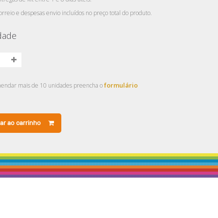
orreio e despesas envio incluídos no preço total do produto.
dade
formulário
endar mais de 10 unidades preencha o
ar ao carrinho