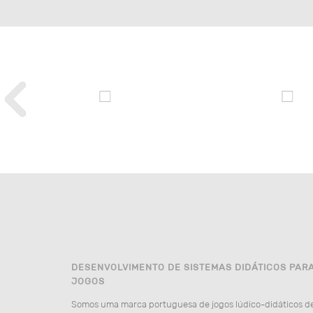
DESENVOLVIMENTO DE SISTEMAS DIDÁTICOS PAR
JOGOS
Somos uma marca portuguesa de jogos lúdico-didáticos d