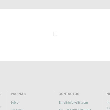
A
PÁGINAS
CONTACTOS
N
Su
Email:
Sobre
info@alfiii.com
e
a a