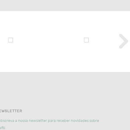
EWSLETTER
bscreva a nossa newsletter para receber novidades sobre
lfiii