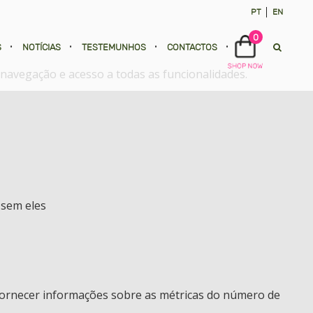
PT
EN
0
S
•
NOTÍCIAS
•
TESTEMUNHOS
•
CONTACTOS
•
e navegação e acesso a todas as funcionalidades.
 sem eles
 fornecer informações sobre as métricas do número de