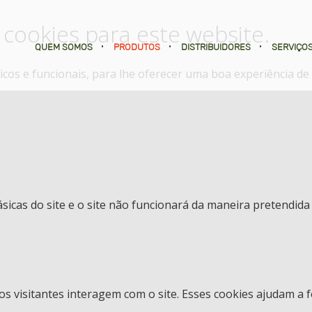
 cookies para este website.
QUEM SOMOS
•
PRODUTOS
•
DISTRIBUIDORES
•
SERVIÇO
íticos e funcionais, para lhe oferecer uma boa experiência d
ásicas do site e o site não funcionará da maneira pretendida
os visitantes interagem com o site. Esses cookies ajudam a