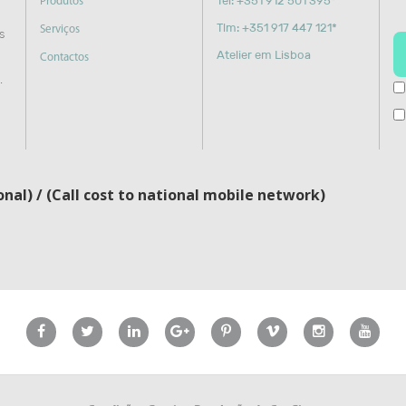
Tel: +351 912 501 395*
Produtos
Tlm: +351 917 447 121*
Serviços
s
Atelier em Lisboa
Contactos
.
al) / (Call cost to national mobile network)