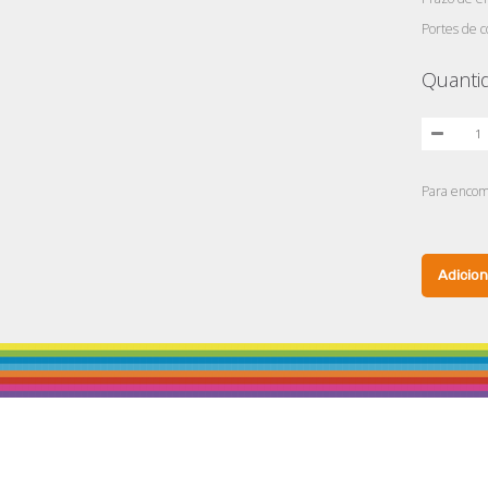
Portes de c
Quanti
Para encom
Adicion