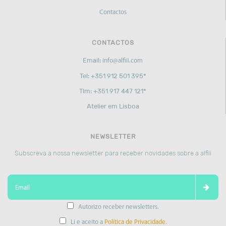
Contactos
CONTACTOS
Email:
info@alfiii.com
Tel: +351 912 501 395*
Tlm: +351 917 447 121*
Atelier em Lisboa
NEWSLETTER
Subscreva a nossa newsletter para receber novidades sobre a alfiii
Autorizo receber newsletters.
Li e aceito a
Política de Privacidade
.