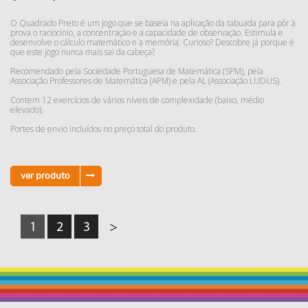
O Quadrado Preto é um jogo que se baseia na aplicação da tabuada para pôr à
prova o raciocínio, a concentração e a capacidade de observação. Estimula e
desenvolve o cálculo matemático e a memória. Curioso? Descobre já porque é
que este jogo nunca mais sai da cabeça?
Recomendado pela Sociedade Portuguesa de Matemática (SPM), pela
Associação Professores de Matemática (APM) e pela AL (Associação LUDUS).
Contem 12 exercícios de vários níveis de complexidade (baixo, médio
elevado).
Portes de envio incluídos no preço total do produto.
ver produto
1
2
3
>