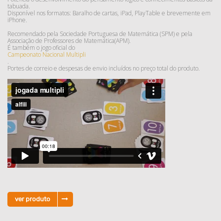
tabuada.
Disponível nos formatos: Baralho de cartas, iPad, PlayTable e brevemente em
iPhone.
Recomendado pela Sociedade Portuguesa de Matemática (SPM) e pela
Associação de Professores de Matemática(APM).
É também o jogo oficial do
Campeonato Nacional Multipli
.
Portes de correio e despesas de envio incluídos no preço total do produto.
ver produto