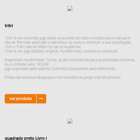
tritri
Tritri é um divertido jogo sobre as as cores do ciclo cromático para crianças e
não só. Permite aprender a identificar as cores e conhecer a sua classificação.
Com o Tritri não vai faltar cor nas brincadeiras.
Tritri é um jogo didático, original, multiformato, inclusivo e universal!
Disponível nos formatos: Cartas, só por encomenda para quantidades minimas,
ou à unidade valor: 50,00€
Jogo suportado pelo sistema ColorADD (compatível para daltónicos).
Portes de correio e despesas envio incluídos no preço total do produto.
ver produto
quadrado preto Livro I